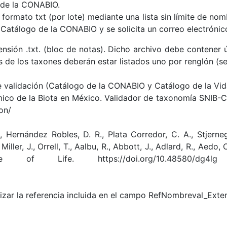
o de la CONABIO.
formato txt (por lote) mediante una lista sin límite de no
l Catálogo de la CONABIO y se solicita un correo electrónico
nsión .txt. (bloc de notas). Dicho archivo debe contener 
 de los taxones deberán estar listados uno por renglón (se
e validación (Catálogo de la CONABIO y Catálogo de la Vida
co de la Biota en México. Validador de taxonomía SNIB-C
on/
., Hernández Robles, D. R., Plata Corredor, C. A., Stjerneg
Miller, J., Orrell, T., Aalbu, R., Abbott, J., Adlard, R., Aedo
ue of Life. https://doi.org/10.48580/dg4
ilizar la referencia incluida en el campo RefNombreval_Ext